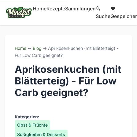
Home
Rezepte
Sammlungen
🔍
❤️
Suche
Gespeicher
Home
→
Blog
→ Aprikosenkuchen (mit Blätterteig) -
Für Low Carb geeignet?
Aprikosenkuchen (mit
Blätterteig) - Für Low
Carb geeignet?
Kategorien:
Obst & Früchte
Süßigkeiten & Desserts