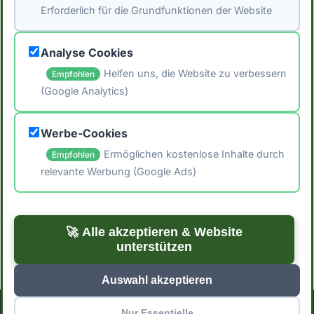
Erforderlich für die Grundfunktionen der Website
aus der [Schweizer Nährwertdatenbank]
(https://naehrwertdaten.ch/de/).*
Analyse Cookies
Helfen uns, die Website zu verbessern
Empfohlen
(Google Analytics)
🖨️ Artikel drucken
Werbe-Cookies
📤 Artikel teilen
Ermöglichen kostenlose Inhalte durch
Empfohlen
relevante Werbung (Google Ads)
← Zurück zu Blog
Zur Startseite →
🚀 Alle akzeptieren & Website
unterstützen
Auswahl akzeptieren
Nur Essentielle