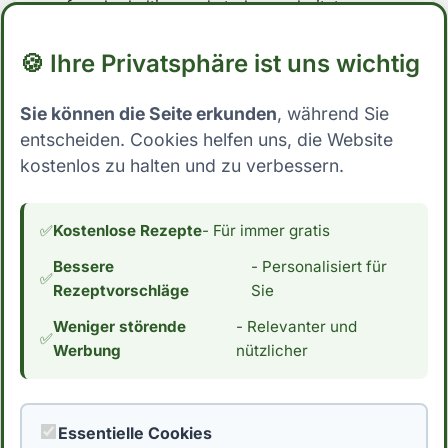
auf zuckerhaltige und stark verarbeitete
Lebensmittel verzichten und stattdessen auf
🍪 Ihre Privatsphäre ist uns wichtig
Vollwertkost setzen, die reich an Nährstoffen
und Ballaststoffen ist. ## Low Carb Ernährung:
Sie können die Seite erkunden
, während Sie
Wo steht Aprikosenkuchen (mit Blätterteig)?
entscheiden. Cookies helfen uns, die Website
Mit 16.1 Gramm Kohlenhydrate pro 100g
kostenlos zu halten und zu verbessern.
essbarer Anteil fällt Aprikosenkuchen (mit
Blätterteig) eindeutig nicht in die Kategorie
Low Carb. Dies schließt die Zutat für
✅
Kostenlose Rezepte
- Für immer gratis
Menschen, die ihre Kohlenhydrataufnahme
Bessere
- Personalisiert für
reduzieren möchten, aus. Wenn du an einer
✅
Rezeptvorschläge
Sie
Low Carb Ernährung interessiert bist,
Weniger störende
- Relevanter und
interessiert dich vielleicht auch der
✅
Werbung
nützlicher
Kaloriengehalt. Mit 139 Kalorien pro 100g
essbarer Anteil hat Aprikosenkuchen (mit
Blätterteig) einen durchschnittlichen
Essentielle Cookies
Kaloriengehalt. *Hinweis: Die Daten stammen