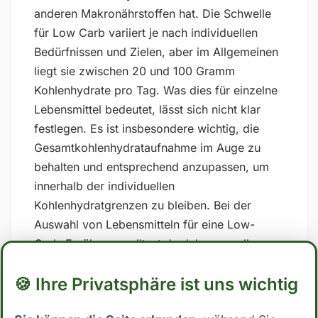
anderen Makronährstoffen hat. Die Schwelle
für Low Carb variiert je nach individuellen
Bedürfnissen und Zielen, aber im Allgemeinen
liegt sie zwischen 20 und 100 Gramm
Kohlenhydrate pro Tag. Was dies für einzelne
Lebensmittel bedeutet, lässt sich nicht klar
festlegen. Es ist insbesondere wichtig, die
Gesamtkohlenhydrataufnahme im Auge zu
behalten und entsprechend anzupassen, um
innerhalb der individuellen
Kohlenhydratgrenzen zu bleiben. Bei der
Auswahl von Lebensmitteln für eine Low-
Carb-Ernährung solltest du daher vor allem
auf zuckerhaltige und stark verarbeitete
🍪 Ihre Privatsphäre ist uns wichtig
Lebensmittel verzichten und stattdessen auf
Vollwertkost setzen, die reich an Nährstoffen