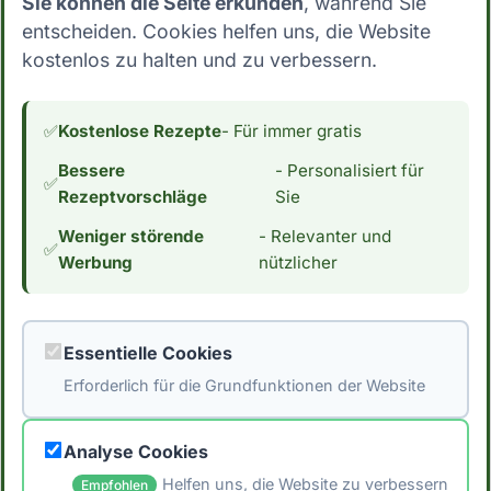
Sie können die Seite erkunden
, während Sie
und Ballaststoffen ist. ## Low Carb Ernährung:
entscheiden. Cookies helfen uns, die Website
Wo steht Apfelmus (ungezuckert)? Mit 11.7
kostenlos zu halten und zu verbessern.
Gramm Kohlenhydrate pro 100g essbarer
Anteil fällt Apfelmus (ungezuckert) eindeutig
nicht in die Kategorie Low Carb. Dies schließt
✅
Kostenlose Rezepte
- Für immer gratis
die Zutat für Menschen, die ihre
Bessere
- Personalisiert für
Kohlenhydrataufnahme reduzieren möchten,
✅
Rezeptvorschläge
Sie
aus. Wenn du an einer Low Carb Ernährung
Weniger störende
- Relevanter und
interessiert bist, interessiert dich vielleicht
✅
Werbung
nützlicher
auch der Kaloriengehalt. Mit 55 Kalorien pro
100g essbarer Anteil hat Apfelmus
(ungezuckert) einen durchschnittlichen
Essentielle Cookies
Kaloriengehalt. *Hinweis: Die Daten stammen
Erforderlich für die Grundfunktionen der Website
aus der [Schweizer Nährwertdatenbank]
(https://naehrwertdaten.ch/de/).*
Analyse Cookies
Helfen uns, die Website zu verbessern
Empfohlen