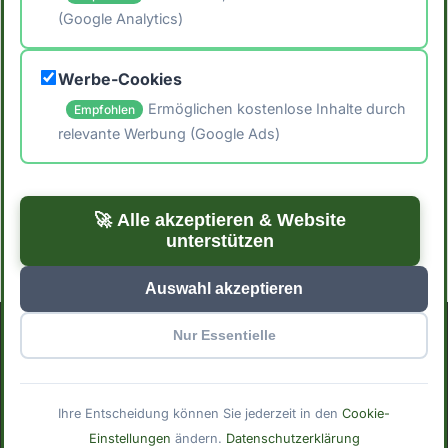
(Google Analytics)
🖨️ Artikel drucken
Werbe-Cookies
📤 Artikel teilen
Ermöglichen kostenlose Inhalte durch
Empfohlen
relevante Werbung (Google Ads)
← Zurück zu Blog
Zur Startseite →
🚀 Alle akzeptieren & Website
unterstützen
Auswahl akzeptieren
Nur Essentielle
Impressum
Datenschutzerklärung
Cookie-Einstellungen
© 2025 Mindful Meals. Mit
erstellt für bewusste
Ihre Entscheidung können Sie jederzeit in den
Cookie-
Ernährung.
Einstellungen
ändern.
Datenschutzerklärung