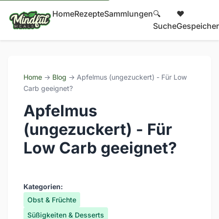
Home
Rezepte
Sammlungen
🔍
❤️
Suche
Gespeicher
Home
→
Blog
→ Apfelmus (ungezuckert) - Für Low
Carb geeignet?
Apfelmus
(ungezuckert) - Für
Low Carb geeignet?
Kategorien:
Obst & Früchte
Süßigkeiten & Desserts