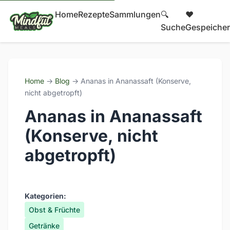
Home
Rezepte
Sammlungen
🔍
❤️
Suche
Gespeicher
Home
→
Blog
→ Ananas in Ananassaft (Konserve,
nicht abgetropft)
Ananas in Ananassaft
(Konserve, nicht
abgetropft)
Kategorien:
Obst & Früchte
Getränke