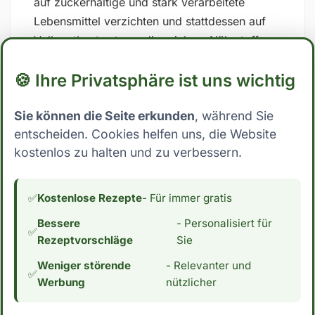
auf zuckerhaltige und stark verarbeitete
Lebensmittel verzichten und stattdessen auf
Vollwertkost setzen, die reich an Nährstoffen
und Ballaststoffen ist. ## Low Carb Ernährung:
🍪 Ihre Privatsphäre ist uns wichtig
Wo steht Ananas in Ananassaft (Konserve,
nicht abgetropft)? Mit 13.6 Gramm
Sie können die Seite erkunden
, während Sie
Kohlenhydrate pro 100g essbarer Anteil fällt
entscheiden. Cookies helfen uns, die Website
Ananas in Ananassaft (Konserve, nicht
kostenlos zu halten und zu verbessern.
abgetropft) eindeutig nicht in die Kategorie
Low Carb. Dies schließt die Zutat für
Menschen, die ihre Kohlenhydrataufnahme
✅
Kostenlose Rezepte
- Für immer gratis
reduzieren möchten, aus. Wenn du an einer
Bessere
- Personalisiert für
Low Carb Ernährung interessiert bist,
✅
Rezeptvorschläge
Sie
interessiert dich vielleicht auch der
Weniger störende
- Relevanter und
Kaloriengehalt. Mit 59 Kalorien pro 100g
✅
Werbung
nützlicher
essbarer Anteil hat Ananas in Ananassaft
(Konserve, nicht abgetropft) einen