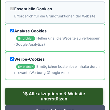
durchschnittlichen Kaloriengehalt. *Hinweis:
Essentielle Cookies
Die Daten stammen aus der [Schweizer
Erforderlich für die Grundfunktionen der Website
Nährwertdatenbank]
(https://naehrwertdaten.ch/de/).*
Analyse Cookies
Helfen uns, die Website zu verbessern
Empfohlen
(Google Analytics)
🖨️ Artikel drucken
Werbe-Cookies
📤 Artikel teilen
Ermöglichen kostenlose Inhalte durch
Empfohlen
relevante Werbung (Google Ads)
← Zurück zu Blog
Zur Startseite →
🚀 Alle akzeptieren & Website
unterstützen