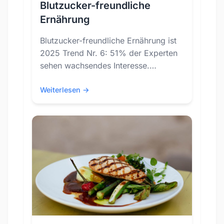
Blutzucker-freundliche
Ernährung
Blutzucker-freundliche Ernährung ist
2025 Trend Nr. 6: 51% der Experten
sehen wachsendes Interesse.
Entdecke, wie du Energietiefs
vermeidest und den ganzen Tag
Weiterlesen →
leistungsfähig bleibst.