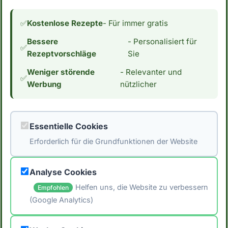
den PRAL-Wert von weißer Zucker an
✅
Kostenlose Rezepte
- Für immer gratis
und erläutern, wie
Weiterlesen →
Bessere
- Personalisiert für
✅
Rezeptvorschläge
Sie
Weniger störende
- Relevanter und
✅
Werbung
nützlicher
Seite 1 von 43
Vollständige Pagination wird in Kürze
verfügbar sein.
Essentielle Cookies
Erforderlich für die Grundfunktionen der Website
Analyse Cookies
Weitere Kategorien
Helfen uns, die Website zu verbessern
Empfohlen
(Google Analytics)
Ernährung