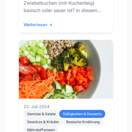
Zwiebelkuchen (mit Kuchenteig)
basisch oder sauer ist? In diesem
Blog-Post schauen wir uns den PRAL-
Wert von Zwiebelkuchen (mit...
Weiterlesen →
22. Juli 2024
Gemüse & Salate
Süßigkeiten & Desserts
Gewürze & Kräuter
Basische Ernährung
Nährstoffwissen