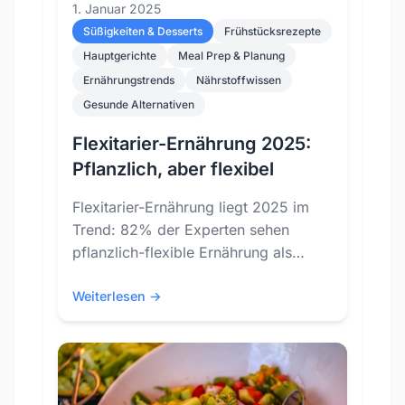
1. Januar 2025
Süßigkeiten & Desserts
Frühstücksrezepte
Hauptgerichte
Meal Prep & Planung
Ernährungstrends
Nährstoffwissen
Gesunde Alternativen
Flexitarier-Ernährung 2025:
Pflanzlich, aber flexibel
Flexitarier-Ernährung liegt 2025 im
Trend: 82% der Experten sehen
pflanzlich-flexible Ernährung als
wichtigsten Trend. Entdecke
praktische Tipps für den Einstieg in
Weiterlesen →
eine bewusste, flexible
Ernährungsweise.