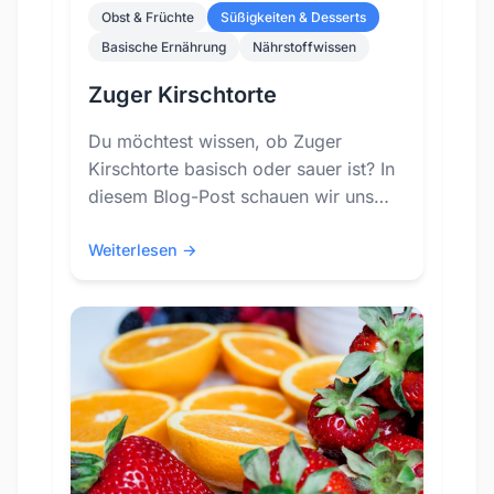
Obst & Früchte
Süßigkeiten & Desserts
Basische Ernährung
Nährstoffwissen
Zuger Kirschtorte
Du möchtest wissen, ob Zuger
Kirschtorte basisch oder sauer ist? In
diesem Blog-Post schauen wir uns
den PRAL-Wert von Zuger Kirschtorte
an und erläutern, wie
Weiterlesen →