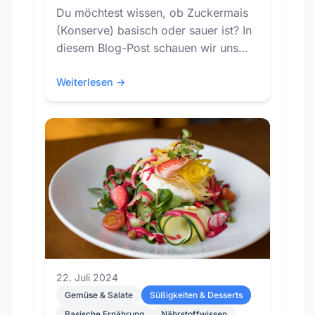
Du möchtest wissen, ob Zuckermais
(Konserve) basisch oder sauer ist? In
diesem Blog-Post schauen wir uns
den PRAL-Wert von Zuckermais
(Konserve) an und...
Weiterlesen →
22. Juli 2024
Gemüse & Salate
Süßigkeiten & Desserts
Basische Ernährung
Nährstoffwissen