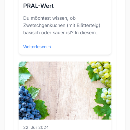
PRAL-Wert
Du möchtest wissen, ob
Zwetschgenkuchen (mit Blätterteig)
basisch oder sauer ist? In diesem
Blog-Post schauen wir uns den PRAL-
Wert von Zwetschgenkuchen (mit...
Weiterlesen →
22. Juli 2024