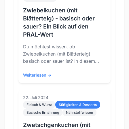
Zwiebelkuchen (mit
Blätterteig) - basisch oder
sauer? Ein Blick auf den
PRAL-Wert
Du möchtest wissen, ob
Zwiebelkuchen (mit Blätterteig)
basisch oder sauer ist? In diesem
Blog-Post schauen wir uns den PRAL-
Wert von Zwiebelkuchen (mit...
Weiterlesen →
22. Juli 2024
Fleisch & Wurst
Süßigkeiten & Desserts
Basische Ernährung
Nährstoffwissen
Zwetschgenkuchen (mit