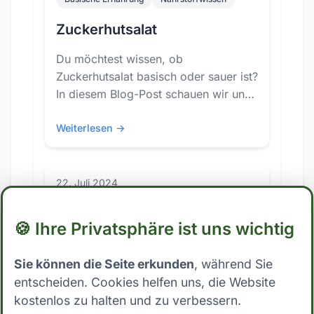
Zuckerhutsalat
Du möchtest wissen, ob
Zuckerhutsalat basisch oder sauer ist?
In diesem Blog-Post schauen wir uns
den PRAL-Wert von Zuckerhutsalat an
und erläutern, wie er zur
Weiterlesen →
22. Juli 2024
Süßigkeiten & Desserts
Basische Ernährung
Nährstoffwissen
🍪 Ihre Privatsphäre ist uns wichtig
weißer Zucker
Sie können die Seite erkunden
, während Sie
Du möchtest wissen, ob weißer
entscheiden. Cookies helfen uns, die Website
Zucker basisch oder sauer ist? In
kostenlos zu halten und zu verbessern.
diesem Blog-Post schauen wir uns