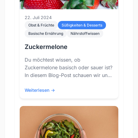
22. Juli 2024
Obst & Früchte
Süßigkeiten & Desserts
Basische Ernährung
Nährstoffwissen
Zuckermelone
Du möchtest wissen, ob
Zuckermelone basisch oder sauer ist?
In diesem Blog-Post schauen wir uns
den PRAL-Wert von Zuckermelone an
und erläutern, wie er zur
Weiterlesen →