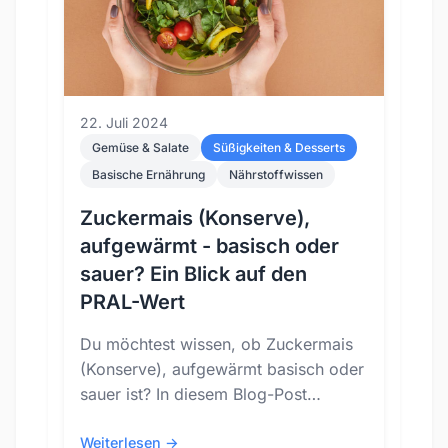
22. Juli 2024
Gemüse & Salate
Süßigkeiten & Desserts
Basische Ernährung
Nährstoffwissen
Zuckermais (Konserve),
aufgewärmt - basisch oder
sauer? Ein Blick auf den
PRAL-Wert
Du möchtest wissen, ob Zuckermais
(Konserve), aufgewärmt basisch oder
sauer ist? In diesem Blog-Post
schauen wir uns den PRAL-Wert von
Zuckermais (Konserve),...
Weiterlesen →