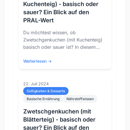
Kuchenteig) - basisch oder
sauer? Ein Blick auf den
PRAL-Wert
Du möchtest wissen, ob
Zwetschgenkuchen (mit Kuchenteig)
basisch oder sauer ist? In diesem
Blog-Post schauen wir uns den PRAL-
Wert von Zwetschgenkuchen (mit...
Weiterlesen →
22. Juli 2024
Süßigkeiten & Desserts
Basische Ernährung
Nährstoffwissen
Zwetschgenkuchen (mit
Blätterteig) - basisch oder
sauer? Ein Blick auf den